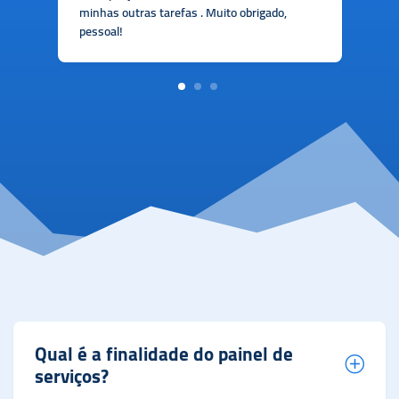
t
minhas outras tarefas . Muito obrigado,
pessoal!
1
2
3
Qual é a finalidade do painel de
serviços?