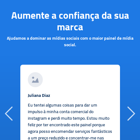
Aumente a confiança da sua
marca
Ajudamos a dominar as mídias sociais com o maior painel de mídia
social.
Juliana Diaz
S
S
Eu tentei algumas coisas para dar um
e
a
impulso à minha conta comercial do
m
instagram e perdi muito tempo. Estou muito
n
feliz por ter encontrado este painel porque
o
agora posso encomendar serviços fantásticos
r
a um preço reduzido e concentrar-me nas